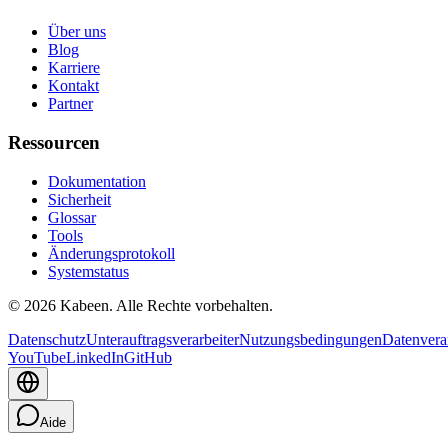
Über uns
Blog
Karriere
Kontakt
Partner
Ressourcen
Dokumentation
Sicherheit
Glossar
Tools
Änderungsprotokoll
Systemstatus
© 2026 Kabeen. Alle Rechte vorbehalten.
Datenschutz
Unterauftragsverarbeiter
Nutzungsbedingungen
Datenvera
YouTube
LinkedIn
GitHub
Aide