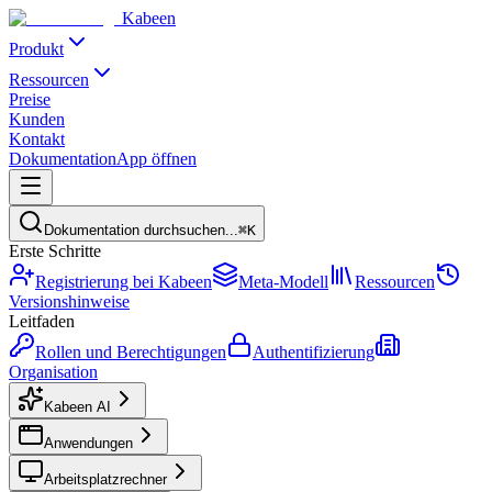
Kabeen
Produkt
Ressourcen
Preise
Kunden
Kontakt
Dokumentation
App öffnen
Dokumentation durchsuchen...
⌘K
Erste Schritte
Registrierung bei Kabeen
Meta-Modell
Ressourcen
Versionshinweise
Leitfaden
Rollen und Berechtigungen
Authentifizierung
Organisation
Kabeen AI
Anwendungen
Arbeitsplatzrechner