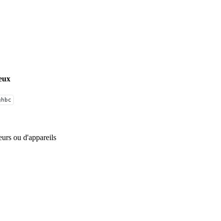
ieux
ghbc
teurs ou d'appareils