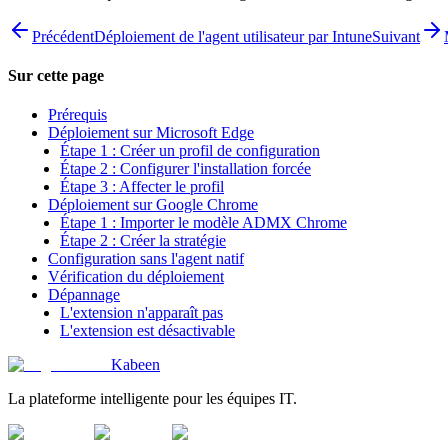
Précédent
Déploiement de l'agent utilisateur par Intune
Suivant
Sur cette page
Prérequis
Déploiement sur Microsoft Edge
Étape 1 : Créer un profil de configuration
Étape 2 : Configurer l'installation forcée
Étape 3 : Affecter le profil
Déploiement sur Google Chrome
Étape 1 : Importer le modèle ADMX Chrome
Étape 2 : Créer la stratégie
Configuration sans l'agent natif
Vérification du déploiement
Dépannage
L'extension n'apparaît pas
L'extension est désactivable
Kabeen
La plateforme intelligente pour les équipes IT.