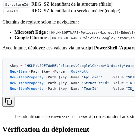
REG_SZ
Identifiant de la structure (filiale)
StructureId
REG_SZ
Identifiant du service métier (équipe)
TeamId
Chemins de registre selon le navigateur :
Microsoft Edge
:
HKLM\SOFTWARE\Policies\Microsoft\Edge\3
Google Chrome
:
HKLM\SOFTWARE\Policies\Google\Chrome\3r
Avec Intune, déployez ces valeurs via un
script PowerShell
(
Apparei
$key 
=
 "HKLM:\SOFTWARE\Policies\Google\Chrome\3rdparty\exte
New-Item
 -
Path $key 
-
Force 
|
 Out-Null
New-ItemProperty
 -
Path $key 
-
Name 
"ApiToken"
    -
Value 
"VOT
New-ItemProperty
 -
Path $key 
-
Name 
"StructureId"
 -
Value 
"ID_
New-ItemProperty
 -
Path $key 
-
Name 
"TeamId"
      -
Value 
"ID_
Les identifiants
et
correspondent aux stru
StructureId
TeamId
Vérification du déploiement