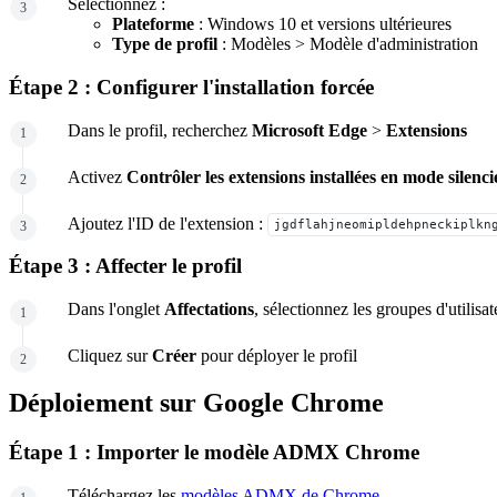
Sélectionnez :
Plateforme
: Windows 10 et versions ultérieures
Type de profil
: Modèles > Modèle d'administration
Étape 2 : Configurer l'installation forcée
Dans le profil, recherchez
Microsoft Edge
>
Extensions
Activez
Contrôler les extensions installées en mode silenc
Ajoutez l'ID de l'extension :
jgdflahjneomipldehpneckiplkn
Étape 3 : Affecter le profil
Dans l'onglet
Affectations
, sélectionnez les groupes d'utilisa
Cliquez sur
Créer
pour déployer le profil
Déploiement sur Google Chrome
Étape 1 : Importer le modèle ADMX Chrome
Téléchargez les
modèles ADMX de Chrome