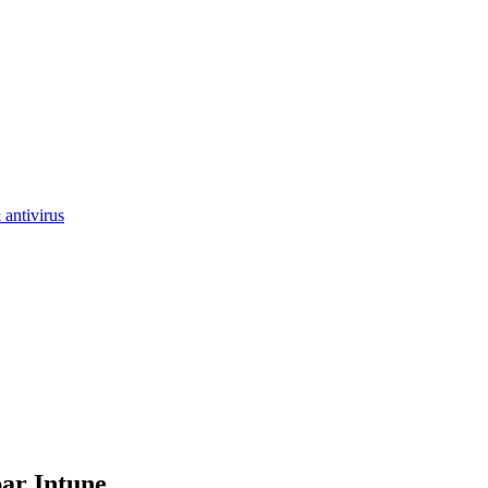
antivirus
par Intune