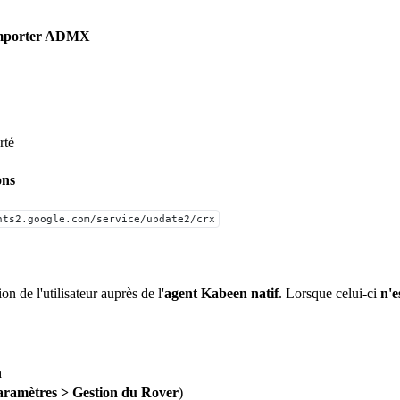
mporter ADMX
rté
ons
nts2.google.com/service/update2/crx
 de l'utilisateur auprès de l'
agent Kabeen natif
. Lorsque celui-ci
n'e
n
aramètres > Gestion du Rover
)