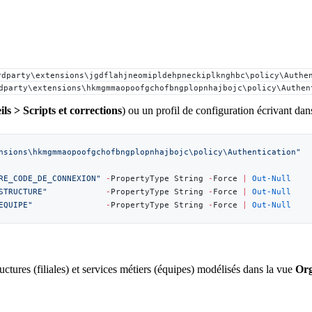
rdparty\extensions\jgdflahjneomipldehpneckiplknghbc\policy\Authe
dparty\extensions\hkmgmmaopoofgchofbngplopnhajbojc\policy\Authen
ls > Scripts et corrections
) ou un profil de configuration écrivant d
nsions\hkmgmmaopoofgchofbngplopnhajbojc\policy\Authentication"
RE_CODE_DE_CONNEXION"
 -
PropertyType String 
-
Force 
|
 Out-Null
STRUCTURE"
            -
PropertyType String 
-
Force 
|
 Out-Null
EQUIPE"
               -
PropertyType String 
-
Force 
|
 Out-Null
ctures (filiales) et services métiers (équipes) modélisés dans la vue
Org