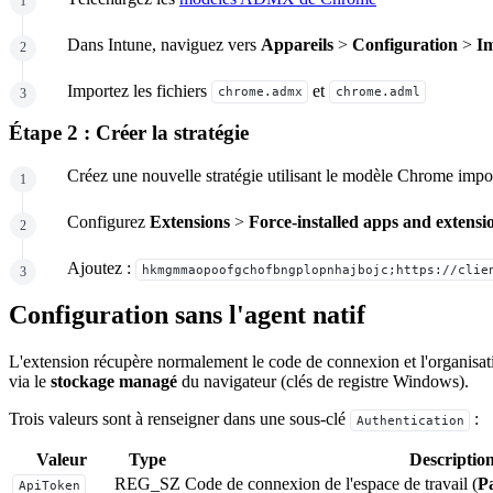
Dans Intune, naviguez vers
Appareils
>
Configuration
>
I
Importez les fichiers
et
chrome.admx
chrome.adml
Étape 2 : Créer la stratégie
Créez une nouvelle stratégie utilisant le modèle Chrome impo
Configurez
Extensions
>
Force-installed apps and extensi
Ajoutez :
hkmgmmaopoofgchofbngplopnhajbojc;https://clie
Configuration sans l'agent natif
L'extension récupère normalement le code de connexion et l'organisation
via le
stockage managé
du navigateur (clés de registre Windows).
Trois valeurs sont à renseigner dans une sous-clé
:
Authentication
Valeur
Type
Descriptio
REG_SZ
Code de connexion de l'espace de travail (
P
ApiToken