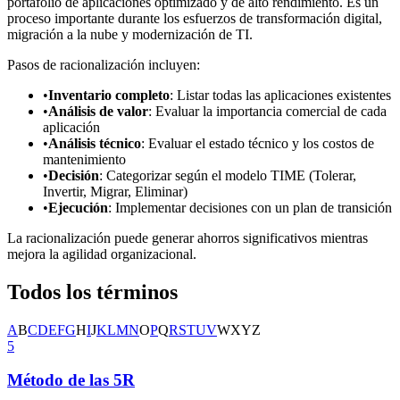
portafolio de aplicaciones optimizado y de alto rendimiento. Es un
proceso importante durante los esfuerzos de transformación digital,
migración a la nube y modernización de TI.
Pasos de racionalización incluyen:
•
Inventario completo
: Listar todas las aplicaciones existentes
•
Análisis de valor
: Evaluar la importancia comercial de cada
aplicación
•
Análisis técnico
: Evaluar el estado técnico y los costos de
mantenimiento
•
Decisión
: Categorizar según el modelo TIME (Tolerar,
Invertir, Migrar, Eliminar)
•
Ejecución
: Implementar decisiones con un plan de transición
La racionalización puede generar ahorros significativos mientras
mejora la agilidad organizacional.
Todos los términos
A
B
C
D
E
F
G
H
I
J
K
L
M
N
O
P
Q
R
S
T
U
V
W
X
Y
Z
5
Método de las 5R