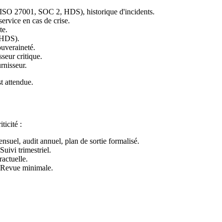
ns (ISO 27001, SOC 2, HDS), historique d'incidents.
service en cas de crise.
te.
 HDS).
ouveraineté.
seur critique.
rnisseur.
t attendue.
ticité :
 mensuel, audit annuel, plan de sortie formalisé.
Suivi trimestriel.
ractuelle.
. Revue minimale.