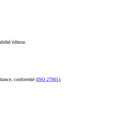
bilité éditeur.
itance, conformité (
ISO 27001
).