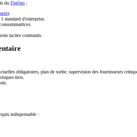
ats du
FinOps
:
ment
).
 1 standard d'entreprise.
 consommatrices.
nts tacites contraints.
entaire
ractuelles obligatoires, plan de sortie, supervision des fournisseurs critiqu
risques tiers.
nts.
equis indispensable :