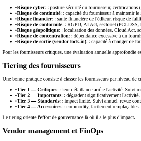
•
Risque cyber
: : posture sécurité du fournisseur, certificatio
•
Risque de continuité
: : capacité du fournisseur à maintenir le 
•
Risque financier
: : santé financière de l'éditeur, risque de failli
•
Risque de conformité
: : RGPD, AI Act, sectoriel (PCI-DSS,
•
Risque géopolitique
: : localisation des données, Cloud Act, s
•
Risque de concentration
: : dépendance excessive à un fournis
•
Risque de sortie (vendor lock-in)
: : capacité à changer de fou
Pour les fournisseurs critiques, une évaluation annuelle approfondie es
Tiering des fournisseurs
Une bonne pratique consiste à classer les fournisseurs par niveau de cri
•
Tier 1 — Critiques
: : leur défaillance arrête l'activité. Suivi
•
Tier 2 — Importants
: : dégradent significativement l'activité. 
•
Tier 3 — Standards
: : impact limité. Suivi annuel, revue cont
•
Tier 4 — Accessoires
: : commodity, facilement remplaçables
Le tiering oriente l'effort de gouvernance là où il a le plus d'impact.
Vendor management et FinOps