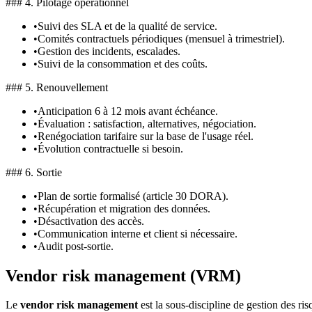
### 4. Pilotage opérationnel
•
Suivi des SLA et de la qualité de service.
•
Comités contractuels périodiques (mensuel à trimestriel).
•
Gestion des incidents, escalades.
•
Suivi de la consommation et des coûts.
### 5. Renouvellement
•
Anticipation 6 à 12 mois avant échéance.
•
Évaluation : satisfaction, alternatives, négociation.
•
Renégociation tarifaire sur la base de l'usage réel.
•
Évolution contractuelle si besoin.
### 6. Sortie
•
Plan de sortie formalisé (article 30 DORA).
•
Récupération et migration des données.
•
Désactivation des accès.
•
Communication interne et client si nécessaire.
•
Audit post-sortie.
Vendor risk management (VRM)
Le
vendor risk management
est la sous-discipline de gestion des ri