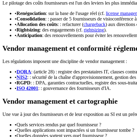
Le pilotage des coûts fournisseurs est l'un des leviers les plus immédi
•
Renégociation
: sur la base de l'usage réel (cf.
license manage
•
Consolidation
: : passer de 5 fournisseurs de visioconférence à
•
Allocation des coûts
: : refacturer (
chargeback
) aux directions
•
Rightsizing
: des engagements (cf.
rightsizing
).
•
Anticipation
: des renouvellements pour éviter les renouvelleme
Vendor management et conformité réglem
Les régulations imposent une discipline de vendor management :
•
DORA
: (article 28) : registre des prestataires IT, clauses cont
•
NIS2
: : sécurité de la chaîne d'approvisionnement, gestion des 
•
RGPD
: : DPA, garanties contractuelles, registre des sous-traita
•
ISO 42001
: : gouvernance des fournisseurs d'IA.
Vendor management et cartographie
Une vue à jour des fournisseurs et de leur exposition au SI est un prér
•
Quels services rendus par quel fournisseur ?
•
Quelles applications sont impactées si un fournisseur tombe ?
•
Quelles données sortent vers quel fournisseur ?