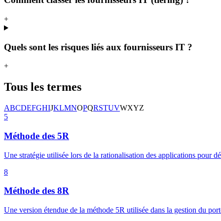
+
Quels sont les risques liés aux fournisseurs IT ?
+
Tous les termes
A
B
C
D
E
F
G
H
I
J
K
L
M
N
O
P
Q
R
S
T
U
V
W
X
Y
Z
5
Méthode des 5R
Une stratégie utilisée lors de la rationalisation des applications pour 
8
Méthode des 8R
Une version étendue de la méthode 5R utilisée dans la gestion du portef