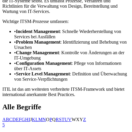
die IT-Systeme selbst. Es umfasst Prozesse, Verfahren und
Richtlinien für die Verwaltung von Design, Bereitstellung und
Wartung von IT-Services.
Wichtige ITSM-Prozesse umfassen:
•
Incident Management
: Schnelle Wiederherstellung von
Services bei Ausfällen
•
Problem Management
: Identifizierung und Behebung von
Ursachen
•
Change Management
: Kontrolle von Änderungen an der
IT-Umgebung
•
Configuration Management
: Pflege von Informationen
über IT-Assets
•
Service Level Management
: Definition und Überwachung
von Service-Verpflichtungen
ITIL ist das am weitesten verbreitete ITSM-Framework und bietet
international anerkannte Best Practices.
Alle Begriffe
A
B
C
D
E
F
G
H
I
J
K
L
M
N
O
P
Q
R
S
T
U
V
W
X
Y
Z
5